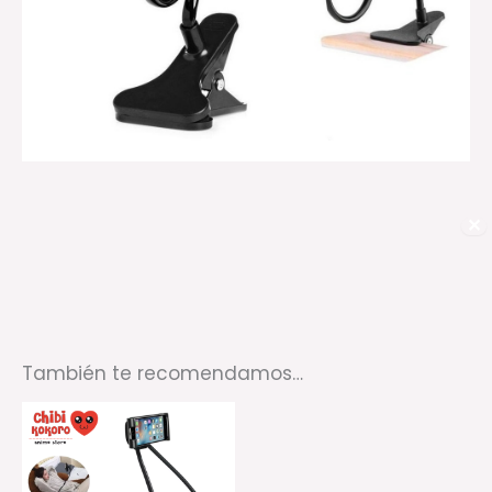
✕
También te recomendamos…
Este
producto
tiene