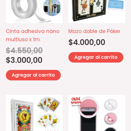
$3.000,00.
$4.550,00.
Cinta adhesiva nano
Mazo doble de Póker
multiuso x 1m.
$
4.000,00
$
4.550,00
Agregar al carrito
$
3.000,00
Agregar al carrito
Es
pr
ti
mú