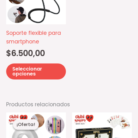
múltiples
variantes.
Las
opciones
Soporte flexible para
se
smartphone
pueden
$
6.500,00
elegir
en
Seleccionar
la
opciones
página
de
producto
Productos relacionados
El
El
precio
precio
¡Oferta!
¡Oferta!
actual
original
es:
era: