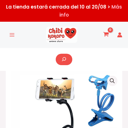
Ir
La tienda estará cerrada del 10 al 20/08 >
Más
al
info
contenido
Buscar
Soporte
pinza
para
smartphone
cantidad