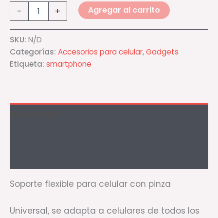
Agregar al carrito
-
+
SKU:
N/D
Categorías:
Accesorios para celular
,
Gadgets
Etiqueta:
smartphone
Descripción
Información adicional
Valoraciones (0)
Soporte flexible para celular con pinza
Universal, se adapta a celulares de todos los