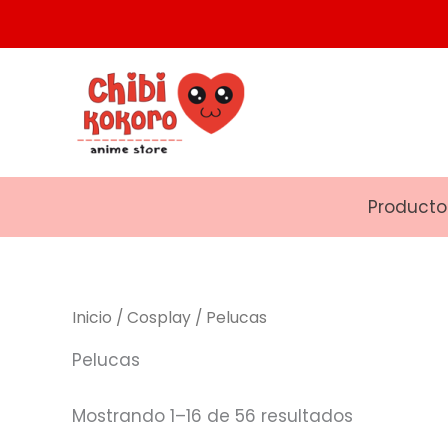
Ir
al
Ordenado
contenido
por
los
últimos
Producto
Inicio
/
Cosplay
/ Pelucas
Pelucas
Mostrando 1–16 de 56 resultados