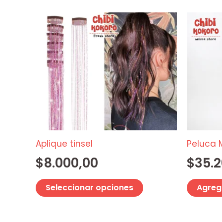
Este
producto
tiene
múltiples
variantes.
Las
opciones
se
pueden
elegir
Aplique tinsel
Peluca 
en
$
8.000,00
$
35.
la
página
Seleccionar opciones
Agrega
de
producto