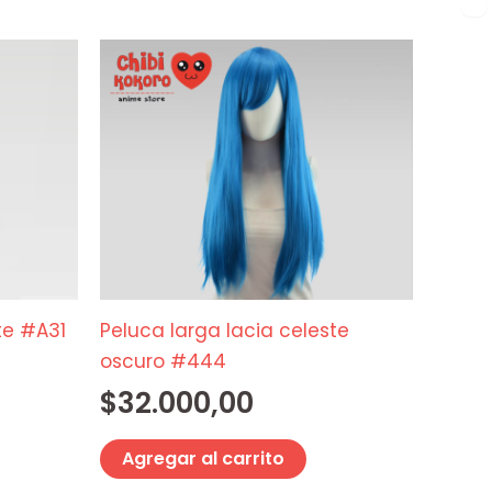
✕
te #A31
Peluca larga lacia celeste
oscuro #444
$
32.000,00
Agregar al carrito