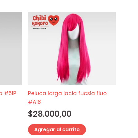
ta #51P
Peluca larga lacia fucsia fluo
#A18
$
28.000,00
Agregar al carrito