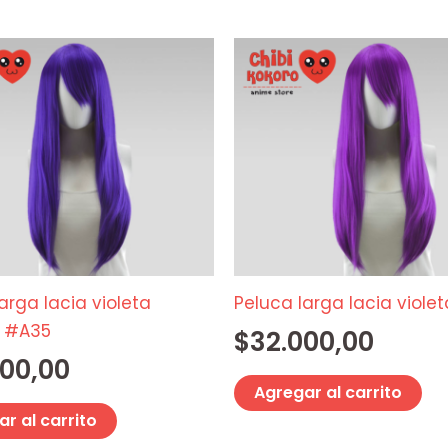
arga lacia violeta
Peluca larga lacia viole
o #A35
$
32.000,00
000,00
Agregar al carrito
r al carrito