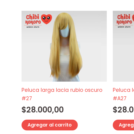
Peluca larga lacia rubio oscuro
Peluca 
#27
#A27
$
28.000,00
$
28.
Agregar al carrito
Agrega