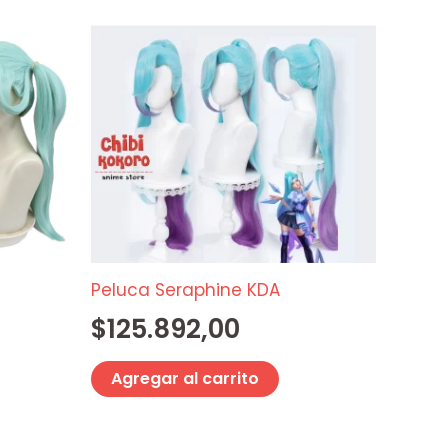
00.
00.
Peluca Seraphine KDA
$
125.892,00
Agregar al carrito