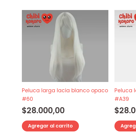
Peluca larga lacia blanco opaco
Peluca l
#60
#A39
$
28.000,00
$
28.
Agregar al carrito
Agrega