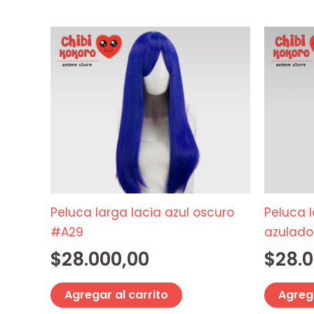
Peluca larga lacia azul oscuro
Peluca l
#A29
azulad
$
28.000,00
$
28.
Agregar al carrito
Agrega