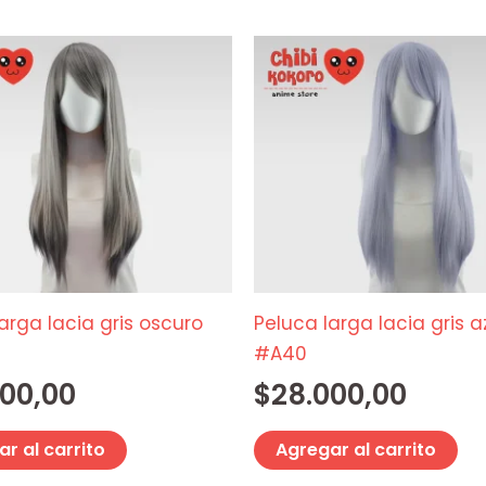
arga lacia gris oscuro
Peluca larga lacia gris 
#A40
000,00
$
28.000,00
r al carrito
Agregar al carrito