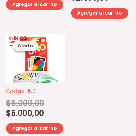
Agregar al carrito
Agregar al carrito
El
El
precio
precio
¡Oferta!
¡Oferta!
actual
original
es:
era:
$5.000,00.
$6.000,00.
Cartas UNO
$
6.000,00
$
5.000,00
Agregar al carrito