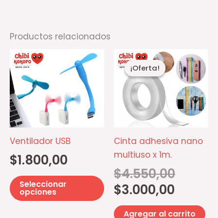
Productos relacionados
El
El
Este
precio
precio
¡Oferta!
¡Oferta!
producto
actual
original
es:
era:
tiene
$3.000,00.
$4.550,00.
múltiples
variantes.
Las
opciones
Ventilador USB
Cinta adhesiva nano
se
multiuso x 1m.
$
1.800,00
pueden
$
4.550,00
elegir
Seleccionar
$
3.000,00
en
opciones
la
Agregar al carrito