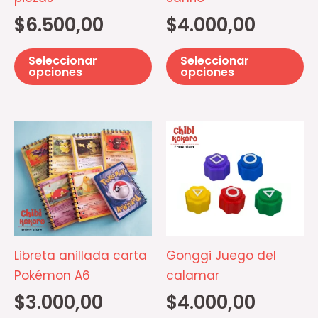
pueden
p
$
6.500,00
$
4.000,00
elegir
el
en
e
Seleccionar
Seleccionar
la
la
opciones
opciones
página
pá
de
d
Este
producto
pr
producto
tiene
múltiples
variantes.
Las
opciones
Libreta anillada carta
Gonggi Juego del
se
Pokémon A6
calamar
pueden
$
3.000,00
$
4.000,00
elegir