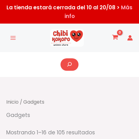
Ir
La tienda estará cerrada del 10 al 20/08 >
Más
al
info
contenido
Ordenado
por
los
últimos
Buscar
Inicio
/ Gadgets
Gadgets
Mostrando 1–16 de 105 resultados