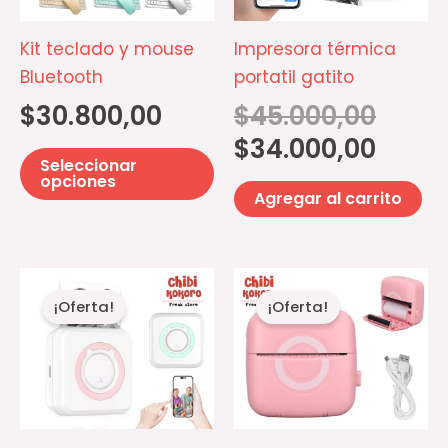
Las
opciones
Kit teclado y mouse
Impresora térmica
se
Bluetooth
portatil gatito
pueden
$
30.800,00
$
45.000,00
elegir
$
34.000,00
en
Seleccionar
la
opciones
Agregar al carrito
página
de
producto
El
El
El
El
precio
precio
precio
precio
¡Oferta!
¡Oferta!
original
actual
original
actual
era:
es:
era:
es:
$45.000,00.
$34.000,00.
$45.000,
$34.000,