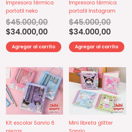
Impresora térmica
Impresora térmica
portatil neko
portatil Instagram
$
45.000,00
$
45.000,00
$
34.000,00
$
34.000,00
Agregar al carrito
Agregar al carrito
Este
Es
producto
pr
tiene
ti
múltiples
mú
variantes.
va
Las
La
opciones
op
Kit escolar Sanrio 6
Mini libreta glitter
se
se
piezas
Sanrio