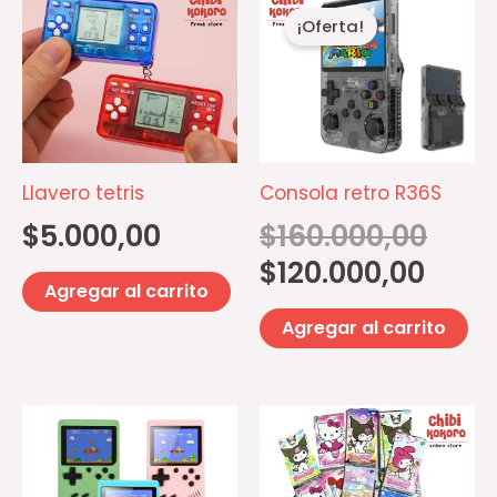
precio
precio
¡Oferta!
actual
original
es:
era:
$120.000
$160.00
Llavero tetris
Consola retro R36S
$
5.000,00
$
160.000,00
$
120.000,00
Agregar al carrito
Agregar al carrito
Este
producto
tiene