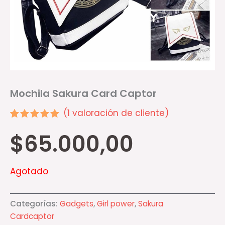
Mochila Sakura Card Captor
(
1
valoración de cliente)
Valorado
1
$
65.000,00
5.00
sobre 5
basado en
puntuación
de cliente
Agotado
Categorías:
Gadgets
,
Girl power
,
Sakura
Cardcaptor