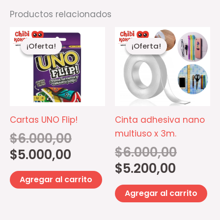
Productos relacionados
El
El
El
El
precio
precio
precio
precio
¡Oferta!
¡Oferta!
¡Oferta!
¡Oferta!
actual
original
actual
original
es:
era:
es:
era:
$5.000,00.
$6.000,00.
$5.200,00.
$6.000,00.
Cartas UNO Flip!
Cinta adhesiva nano
multiuso x 3m.
$
6.000,00
$
6.000,00
$
5.000,00
$
5.200,00
Agregar al carrito
Agregar al carrito