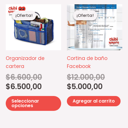
El
El
El
El
Este
precio
precio
precio
precio
¡Oferta!
¡Oferta!
¡Oferta!
¡Oferta!
producto
actual
original
actual
original
es:
era:
es:
era:
tiene
$6.500,00.
$6.600,00.
$5.000,00.
$12.000,00
múltiples
variantes.
Las
opciones
Organizador de
Cortina de baño
se
cartera
Facebook
pueden
$
6.600,00
$
12.000,00
elegir
$
6.500,00
$
5.000,00
en
la
Seleccionar
Agregar al carrito
página
opciones
de
producto