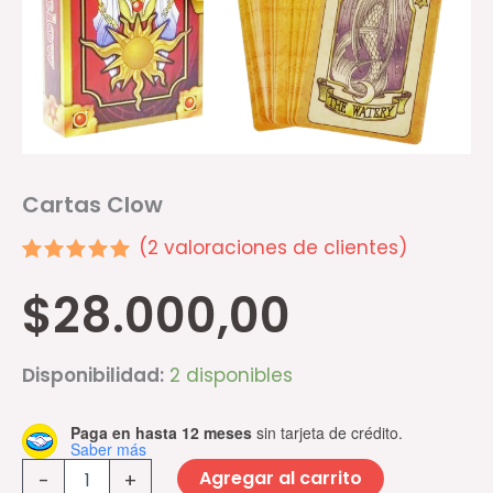
Cartas Clow
(
2
valoraciones de clientes)
Valorado
2
$
28.000,00
5.00
sobre 5
basado en
puntuaciones
de
Disponibilidad:
2 disponibles
clientes
Paga en hasta 12 meses
sin tarjeta de crédito.
Saber más
Agregar al carrito
-
+