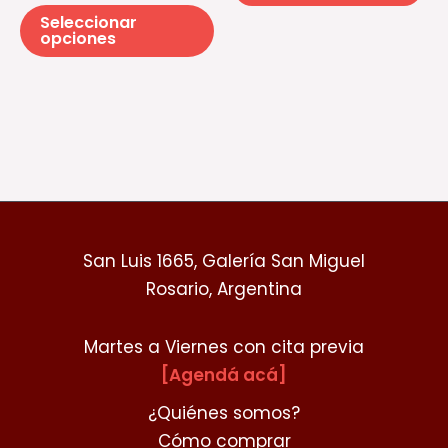
la
Seleccionar
página
opciones
de
producto
San Luis 1665, Galería San Miguel
Rosario, Argentina
Martes a Viernes con cita previa
[Agendá acá]
¿Quiénes somos?
Cómo comprar