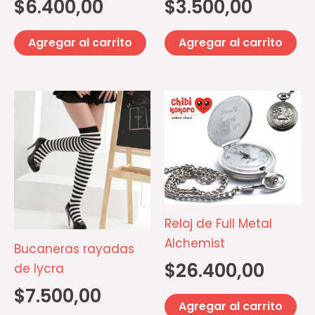
$
6.400,00
$
3.500,00
Agregar al carrito
Agregar al carrito
Este
producto
tiene
múltiples
variantes.
Las
opciones
Reloj de Full Metal
se
Alchemist
Bucaneras rayadas
pueden
$
26.400,00
de lycra
elegir
$
7.500,00
en
Agregar al carrito