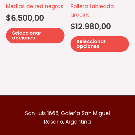
opciones
op
Medias de red negras
Pollera tableada
se
se
arcoiris
$
6.500,00
pueden
p
$
12.980,00
elegir
el
Seleccionar
en
e
opciones
Seleccionar
la
la
opciones
página
pá
de
d
producto
pr
San Luis 1665, Galería San Miguel
Rosario, Argentina