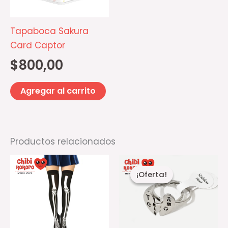
Tapaboca Sakura
Card Captor
$
800,00
Agregar al carrito
Productos relacionados
El
El
Es
precio
precio
¡Oferta!
¡Oferta!
pr
actual
original
es:
era:
ti
$3.500,00.
$4.000,00.
mú
va