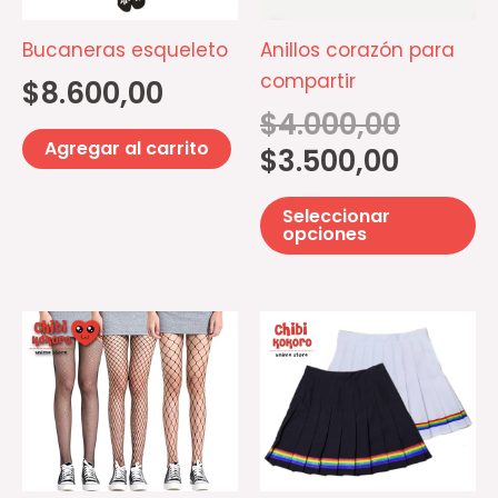
La
op
Bucaneras esqueleto
Anillos corazón para
se
compartir
$
8.600,00
p
$
4.000,00
el
Agregar al carrito
$
3.500,00
e
la
Seleccionar
pá
opciones
d
pr
Este
Es
producto
pr
tiene
ti
múltiples
mú
variantes.
va
Las
La