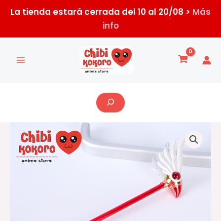
Ir
La tienda estará cerrada del 10 al 20/08 >
Más
al
info
contenido
Buscar