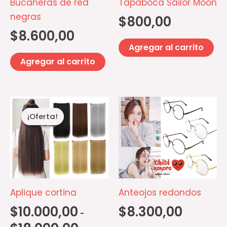
Bucaneras de red
Tapaboca Sailor Moon
negras
$
800,00
$
8.600,00
Agregar al carrito
Agregar al carrito
Rango
Este
Es
de
¡Oferta!
¡Oferta!
producto
pr
precios:
desde
tiene
ti
$10.000,00
múltiples
mú
hasta
$18.000,00
variantes.
va
Las
La
opciones
op
Aplique cortina
Anteojos redondos
se
se
$
10.000,00
$
8.300,00
-
pueden
p