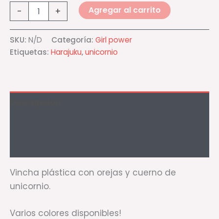
Agregar al carrito
-
+
SKU:
N/D
Categoría:
Girl power
Etiquetas:
Harajuku
,
unicornio
Descripción
Información adicional
Valoraciones (0)
Vincha plástica con orejas y cuerno de
unicornio.
Varios colores disponibles!