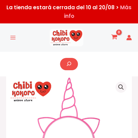
Ir
La tienda estará cerrada del 10 al 20/08 >
Más
al
info
contenido
Buscar
Vincha
plástica
unicornio
cantidad