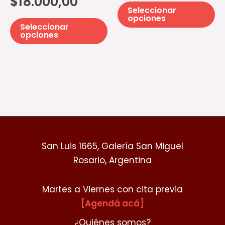
$
18.000,00
elegir
el
Seleccionar
en
e
opciones
Seleccionar
la
la
opciones
página
pá
de
d
producto
pr
San Luis 1665, Galería San Miguel
Rosario, Argentina
Martes a Viernes con cita previa
[Agendá acá]
¿Quiénes somos?