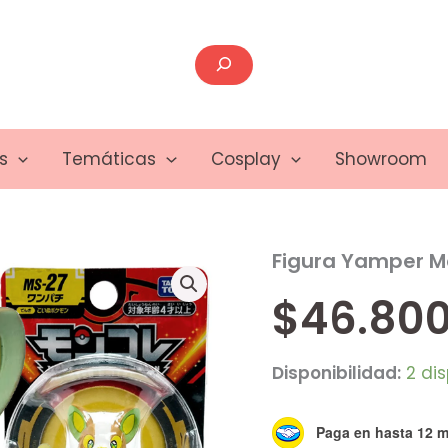
Buscar
s
Temáticas
Cosplay
Showroom
Figura Yamper M
Figura
Yamper
Moncolle
$
46.800
MS-
27
cantidad
Disponibilidad:
2 di
Paga en hasta 12 