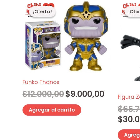
El
El
precio
precio
¡Oferta!
¡Oferta!
¡Ofe
¡Ofe
original
actual
era:
es:
$12.000,00.
$9.000,00.
Funko Thanos
$
12.000,00
$
9.000,00
Figura 
$
65.
Agregar al carrito
$
30.
Agrega