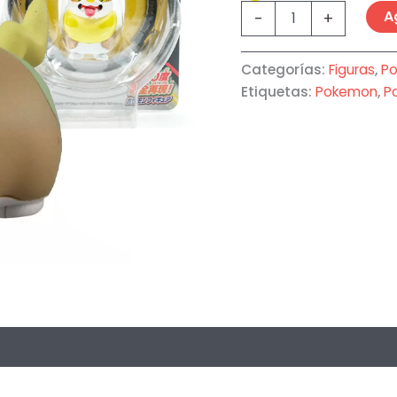
A
-
+
Categorías:
Figuras
,
P
Etiquetas:
Pokemon
,
P
oraciones (0)