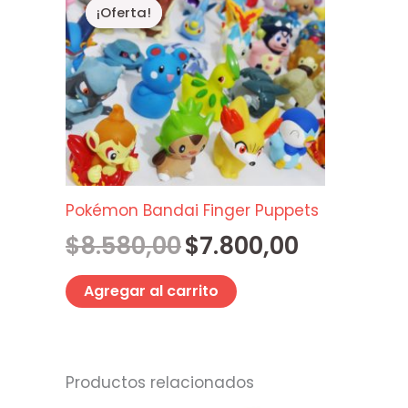
precio
precio
¡Oferta!
¡Oferta!
original
actual
era:
es:
$8.580,00.
$7.800,00.
Pokémon Bandai Finger Puppets
$
8.580,00
$
7.800,00
Agregar al carrito
Productos relacionados