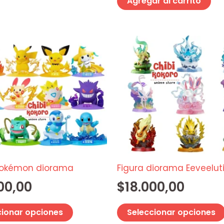
Agregar al carrito
Este
producto
tiene
múltiples
variantes.
Las
opciones
se
pueden
elegir
Pokémon diorama
Figura diorama Eeveelut
en
00,00
$
18.000,00
la
página
cionar opciones
Seleccionar opciones
de