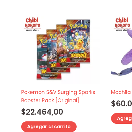
producto
Pokemon S&V Surging Sparks
Mochila
Booster Pack [Original]
$
60.
$
22.464,00
Agrega
Agregar al carrito