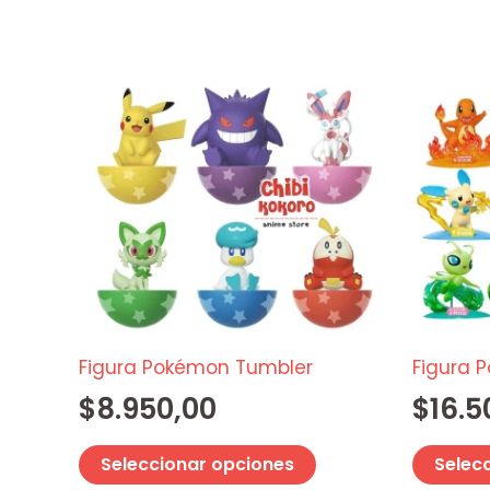
Este
producto
tiene
múltiples
variantes.
Las
opciones
se
pueden
elegir
Figura Pokémon Tumbler
Figura 
en
$
8.950,00
$
16.5
la
página
Seleccionar opciones
Selec
de