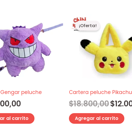
producto
El
precio
¡Oferta!
original
era:
$18.800,0
 Gengar peluche
Cartera peluche Pikachu
000,00
$
18.800,00
$
12.0
r al carrito
Agregar al carrito