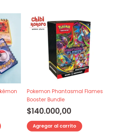
producto
producto
Este
producto
tiene
múltiples
variantes.
Las
opciones
se
pueden
elegir
Pokémon
Pokemon Phantasmal Flames
en
Booster Bundle
la
$
140.000,00
página
de
Agregar al carrito