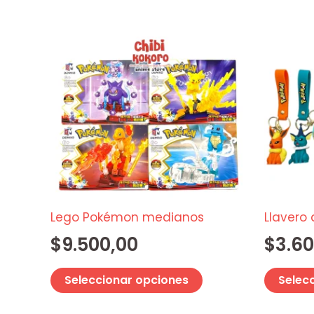
producto
Este
producto
tiene
múltiples
variantes.
Las
opciones
se
pueden
elegir
Lego Pokémon medianos
Llavero
en
$
9.500,00
$
3.60
la
página
Seleccionar opciones
Selec
de