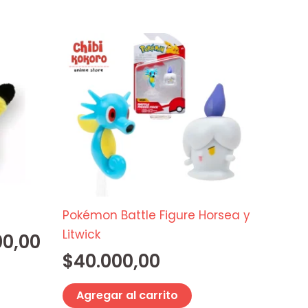
producto
El
precio
actual
es:
0.
$12.000,00.
Pokémon Battle Figure Horsea y
Litwick
00,00
$
40.000,00
Agregar al carrito