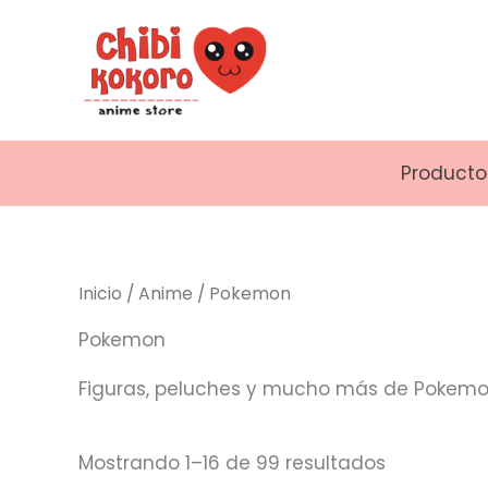
Ordenado
Ir
por
al
los
últimos
contenido
Producto
Inicio
/
Anime
/ Pokemon
Pokemon
Figuras, peluches y mucho más de Pokemo
Mostrando 1–16 de 99 resultados