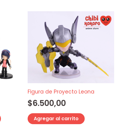
Este
producto
tiene
múltiples
variantes.
Las
opciones
se
pueden
elegir
Figura de Proyecto Leona
en
$
6.500,00
la
página
Agregar al carrito
de
producto