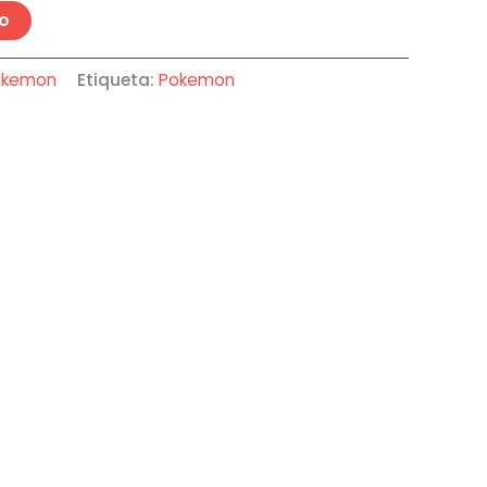
to
okemon
Etiqueta:
Pokemon