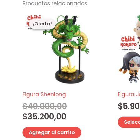
Productos relacionados
El
El
precio
precio
¡Oferta!
¡Oferta!
actual
original
es:
era:
$35.200,00.
$40.000,00.
Figura Shenlong
Figura J
$
40.000,00
$
5.90
$
35.200,00
Selec
Agregar al carrito