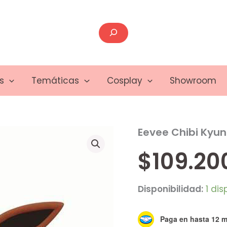
Buscar
s
Temáticas
Cosplay
Showroom
Eevee Chibi Kyu
Eevee
Chibi
Kyun
$
109.20
Chara
cantidad
Disponibilidad:
1 dis
Paga en hasta 12 