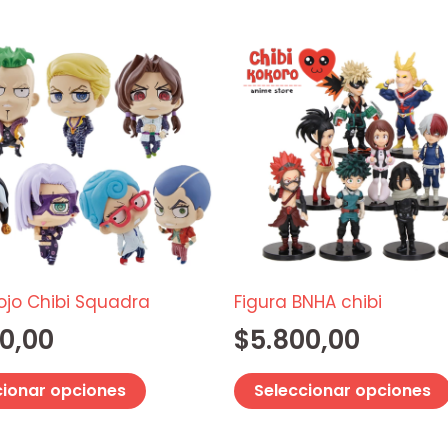
Este
producto
tiene
múltiples
variantes.
Las
opciones
se
pueden
elegir
ojo Chibi Squadra
Figura BNHA chibi
en
0,00
$
5.800,00
la
página
cionar opciones
Seleccionar opciones
de
producto