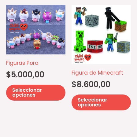
Este
Es
producto
pr
tiene
ti
múltiples
mú
variantes.
va
Las
La
opciones
op
Figuras Poro
se
se
Figura de Minecraft
$
5.000,00
pueden
p
$
8.600,00
elegir
el
Seleccionar
en
e
opciones
Seleccionar
la
la
opciones
página
pá
de
d
producto
pr