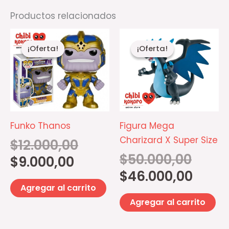
Productos relacionados
El
El
El
El
precio
precio
precio
precio
¡Oferta!
¡Oferta!
¡Oferta!
¡Oferta!
actual
original
original
actual
es:
era:
era:
es:
$9.000,00.
$12.000,00.
$50.000,
$46.000,
Funko Thanos
Figura Mega
Charizard X Super Size
$
12.000,00
$
50.000,00
$
9.000,00
$
46.000,00
Agregar al carrito
Agregar al carrito