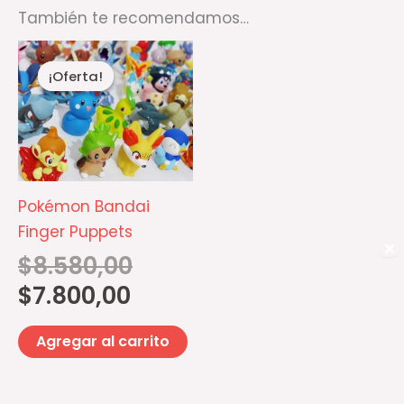
También te recomendamos…
El
El
precio
precio
¡Oferta!
¡Oferta!
actual
original
es:
era:
$7.800,00.
$8.580,00.
Pokémon Bandai
Finger Puppets
✕
$
8.580,00
$
7.800,00
Agregar al carrito