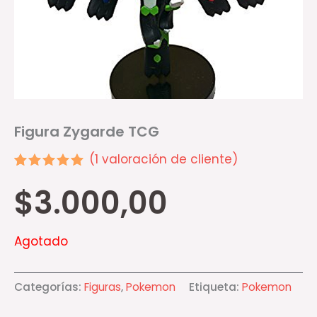
Figura Zygarde TCG
(
1
valoración de cliente)
Valorado
1
$
3.000,00
5.00
sobre 5
basado en
puntuación
de cliente
Agotado
Categorías:
Figuras
,
Pokemon
Etiqueta:
Pokemon