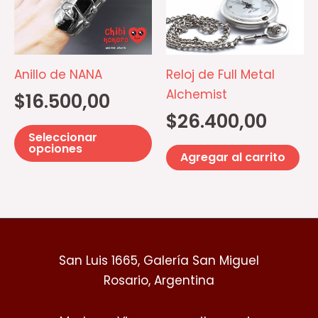
múltiples
variantes.
Las
opciones
Anillo de NANA
Reloj de Full Metal
se
Alchemist
$
16.500,00
pueden
$
26.400,00
elegir
Seleccionar
en
opciones
Agregar al carrito
la
página
de
producto
San Luis 1665, Galería San Miguel
Rosario, Argentina