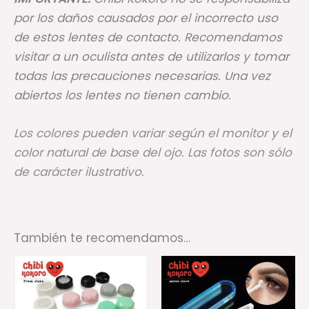
por los daños causados por el incorrecto uso
de estos lentes de contacto. Recomendamos
visitar a un oculista antes de utilizarlos y tomar
todas las precauciones necesarias. Una vez
abiertos los lentes no tienen cambio.
Los colores pueden variar según el monitor y el
color natural de base del ojo. Las fotos son sólo
de carácter ilustrativo.
También te recomendamos…
Rango
Este
Es
de
producto
pr
precios:
desde
tiene
ti