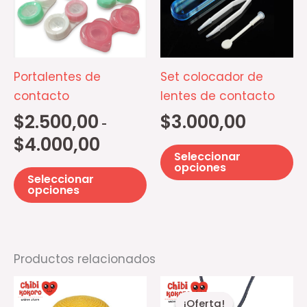
$2.500,00
múltiples
mú
hasta
$4.000,00
variantes.
va
Las
La
opciones
op
Portalentes de
Set colocador de
se
se
contacto
lentes de contacto
pueden
p
$
2.500,00
$
3.000,00
-
elegir
el
$
4.000,00
en
e
Seleccionar
la
la
opciones
Seleccionar
página
pá
opciones
de
d
producto
pr
Productos relacionados
El
El
precio
precio
¡Oferta!
¡Oferta!