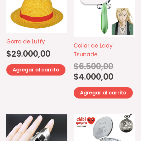
original
actual
era:
es:
$6.500,00.
$4.000,00.
Gorro de Luffy
Collar de Lady
$
29.000,00
Tsunade
$
6.500,00
Agregar al carrito
$
4.000,00
Agregar al carrito
Este
producto
tiene