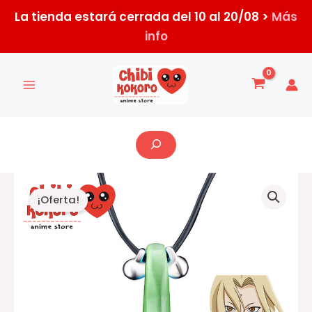
Ir
La tienda estará cerrada del 10 al 20/08 >
Más
al
info
contenido
Buscar
Collar
El
El
de
¡Oferta!
Lady
precio
precio
Tsunade
cantidad
original
actual
era:
es:
$6.500,00.
$4.000,00.