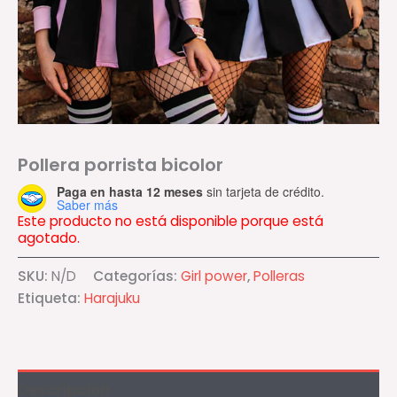
Pollera porrista bicolor
Paga en hasta 12 meses
sin tarjeta de crédito.
Saber más
Este producto no está disponible porque está
agotado.
SKU:
N/D
Categorías:
Girl power
,
Polleras
Etiqueta:
Harajuku
Descripción