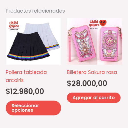
de
Productos relacionados
producto
Este
producto
tiene
múltiples
variantes.
Las
opciones
Pollera tableada
Billetera Sakura rosa
se
arcoiris
$
28.000,00
pueden
$
12.980,00
elegir
Agregar al carrito
en
Seleccionar
la
opciones
página
de