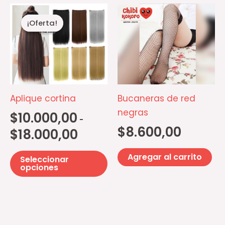
Rango
Este
producto
de
¡Oferta!
¡Oferta!
producto
precios:
desde
tiene
$10.000,00
múltiples
hasta
$18.000,00
variantes.
Las
opciones
Aplique cortina
Bucaneras de red
se
negras
$
10.000,00
-
pueden
$
8.600,00
$
18.000,00
elegir
en
Agregar al carrito
Seleccionar
la
opciones
página
de
producto