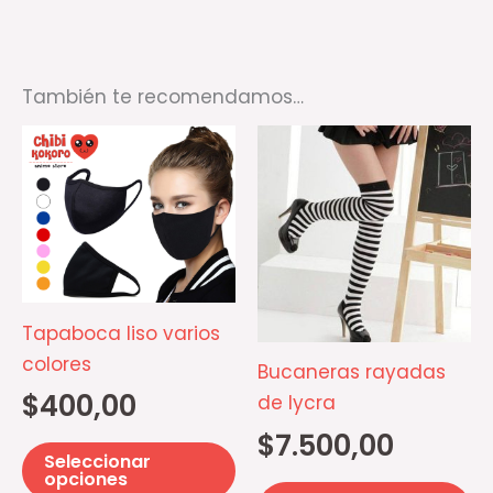
También te recomendamos…
Este
Es
producto
pr
tiene
ti
múltiples
mú
variantes.
va
Las
La
opciones
op
Tapaboca liso varios
se
se
colores
Bucaneras rayadas
pueden
p
$
400,00
de lycra
elegir
el
$
7.500,00
en
e
Seleccionar
la
la
opciones