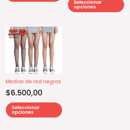
Seleccionar
página
pá
opciones
de
d
✕
producto
pr
Este
producto
tiene
múltiples
variantes.
Las
opciones
Medias de red negras
se
$
6.500,00
pueden
elegir
Seleccionar
en
opciones
la
página