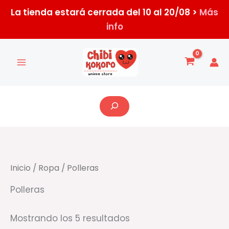
Ir
La tienda estará cerrada del 10 al 20/08 >
Más
al
info
contenido
Ordenado
por
los
últimos
Buscar
Inicio
/
Ropa
/ Polleras
Polleras
Mostrando los 5 resultados