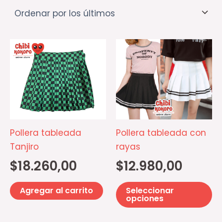
Es
pr
ti
mú
va
La
op
Pollera tableada
Pollera tableada con
se
Tanjiro
rayas
p
$
18.260,00
$
12.980,00
el
e
Agregar al carrito
Seleccionar
la
opciones
pá