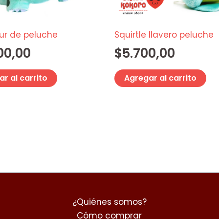
ur de peluche
Squirtle llavero peluche
00,00
$
5.700,00
r al carrito
Agregar al carrito
¿Quiénes somos?
Cómo comprar