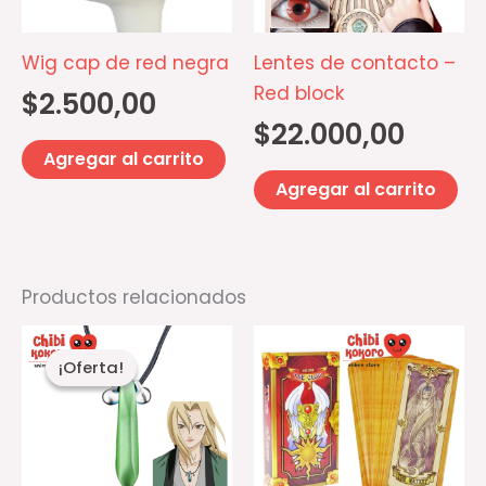
Wig cap de red negra
Lentes de contacto –
Red block
$
2.500,00
$
22.000,00
Agregar al carrito
Agregar al carrito
Productos relacionados
El
El
precio
precio
¡Oferta!
¡Oferta!
original
actual
era:
es:
$6.500,00.
$4.000,00.