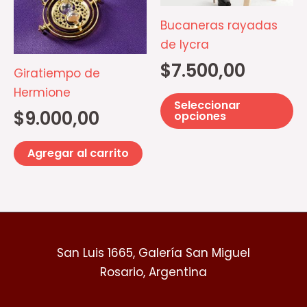
se
Bucaneras rayadas
p
de lycra
el
$
7.500,00
e
Giratiempo de
la
Hermione
Seleccionar
pá
$
9.000,00
opciones
d
pr
Agregar al carrito
San Luis 1665, Galería San Miguel
Rosario, Argentina