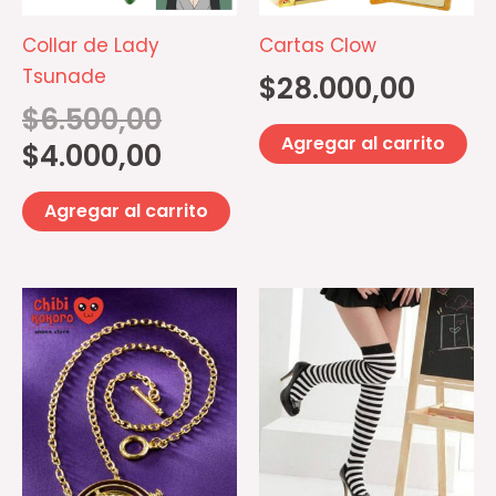
Collar de Lady
Cartas Clow
Tsunade
$
28.000,00
$
6.500,00
Agregar al carrito
$
4.000,00
Agregar al carrito
Es
pr
ti
mú
va
La
op