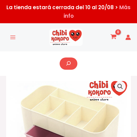
Ir
La tienda estará cerrada del 10 al 20/08 >
Más
al
info
contenido
Buscar