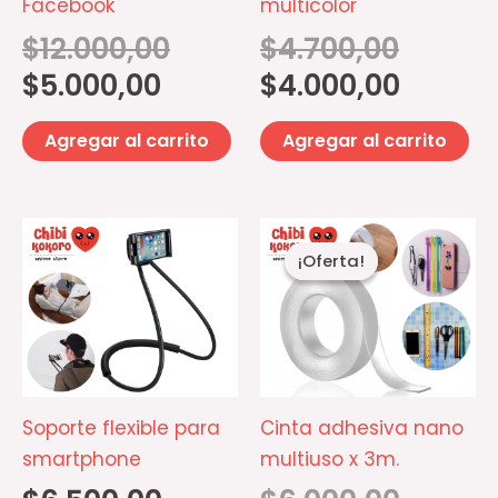
Facebook
multicolor
$
12.000,00
$
4.700,00
$
5.000,00
$
4.000,00
Agregar al carrito
Agregar al carrito
El
El
Este
precio
precio
¡Oferta!
¡Oferta!
producto
actual
original
es:
era:
tiene
$5.200,00.
$6.000,00.
múltiples
variantes.
Las
opciones
Soporte flexible para
Cinta adhesiva nano
se
smartphone
multiuso x 3m.
pueden