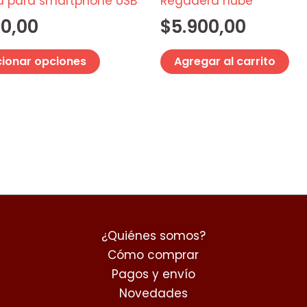
elegir
led para smartphone USB
Regadera nube
en
00,00
$
5.900,00
la
página
cionar opciones
Agregar al carrito
de
producto
¿Quiénes somos?
Cómo comprar
Pagos y envío
Novedades