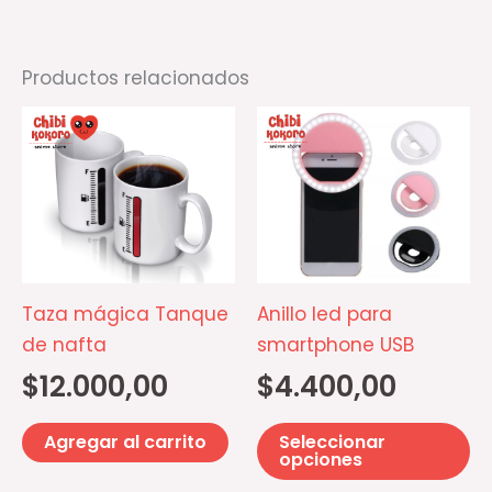
Productos relacionados
Es
pr
ti
mú
va
La
op
Taza mágica Tanque
Anillo led para
se
de nafta
smartphone USB
p
$
12.000,00
$
4.400,00
el
e
Agregar al carrito
Seleccionar
la
opciones
pá