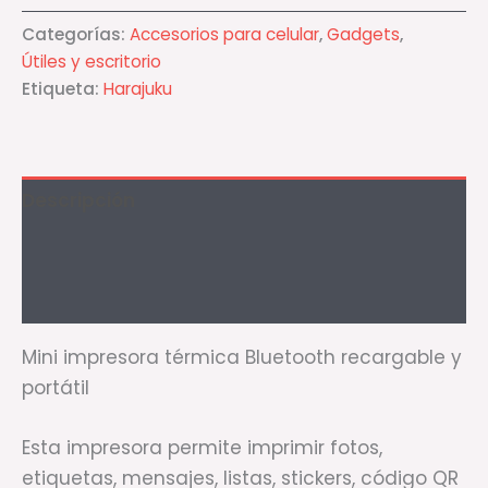
Categorías:
Accesorios para celular
,
Gadgets
,
Útiles y escritorio
Etiqueta:
Harajuku
Descripción
Información adicional
Valoraciones (0)
Mini impresora térmica Bluetooth recargable y
portátil
Esta impresora permite imprimir fotos,
etiquetas, mensajes, listas, stickers, código QR