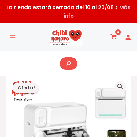
Ir
La tienda estará cerrada del 10 al 20/08 >
Más
al
info
contenido
Buscar
El
El
¡Oferta!
precio
precio
actual
original
es:
era:
$34.000,00.
$45.000,00.