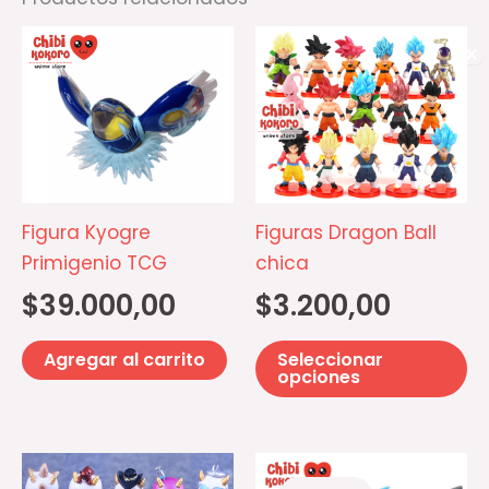
Es
✕
pr
ti
mú
va
La
op
Figura Kyogre
Figuras Dragon Ball
se
Primigenio TCG
chica
p
$
39.000,00
$
3.200,00
el
e
Agregar al carrito
Seleccionar
la
opciones
pá
d
El
El
Este
pr
precio
precio