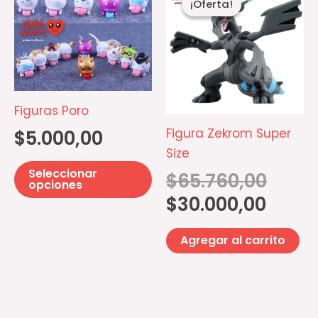
¡Oferta!
¡Oferta!
producto
actual
original
es:
era:
tiene
$30.000,
$65.760,
múltiples
variantes.
Las
opciones
Figuras Poro
se
Figura Zekrom Super
$
5.000,00
pueden
Size
elegir
Seleccionar
$
65.760,00
en
opciones
$
30.000,00
la
página
Agregar al carrito
de
producto