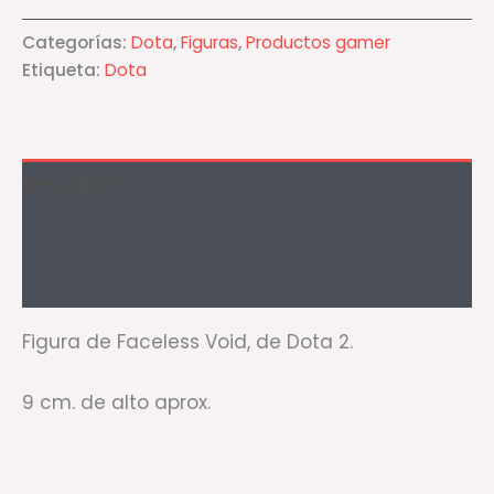
Categorías:
Dota
,
Figuras
,
Productos gamer
Etiqueta:
Dota
Descripción
Información adicional
Valoraciones (0)
Figura de Faceless Void, de Dota 2.
9 cm. de alto aprox.