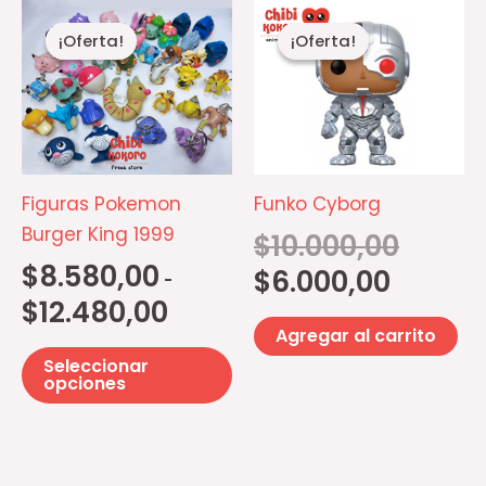
Rango
El
El
Este
de
precio
precio
¡Oferta!
¡Oferta!
¡Oferta!
¡Oferta!
producto
precios:
actual
original
desde
es:
era:
tiene
$8.580,00
$6.000,00.
$10.000,00
múltiples
hasta
$12.480,00
variantes.
Las
opciones
Figuras Pokemon
Funko Cyborg
se
Burger King 1999
$
10.000,00
pueden
$
8.580,00
$
6.000,00
-
elegir
$
12.480,00
en
Agregar al carrito
la
Seleccionar
página
opciones
de
producto