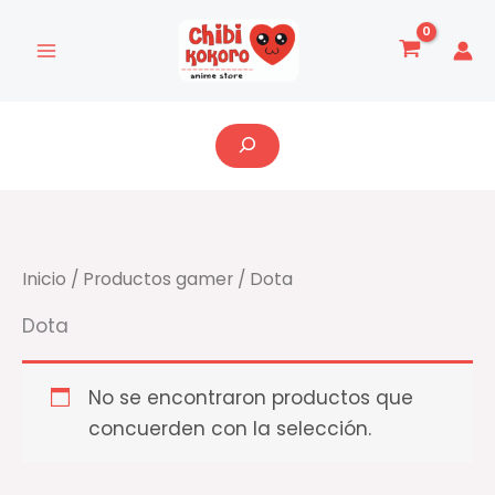
Ir
al
contenido
Buscar
Inicio
/
Productos gamer
/ Dota
Dota
No se encontraron productos que
concuerden con la selección.