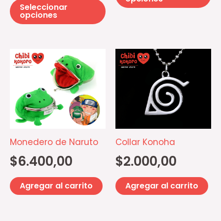
Seleccionar
la
la
opciones
página
pá
de
d
producto
pr
Monedero de Naruto
Collar Konoha
$
6.400,00
$
2.000,00
Agregar al carrito
Agregar al carrito