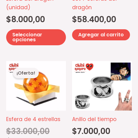
pueden
(unidad)
dragón
elegir
$
8.000,00
$
58.400,00
en
la
Seleccionar
Agregar al carrito
página
opciones
de
producto
El
El
precio
precio
¡Oferta!
original
actual
era:
es:
$33.000,00.
$30.000,00.
Esfera de 4 estrellas
Anillo del tiempo
$
33.000,00
$
7.000,00