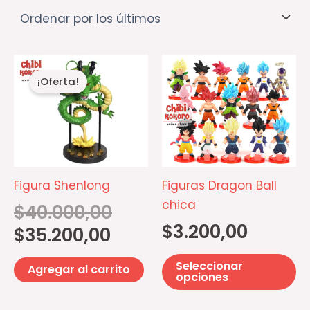
El
El
Es
precio
precio
¡Oferta!
pr
actual
original
es:
era:
ti
$35.200,00.
$40.000,00.
mú
va
La
op
Figura Shenlong
Figuras Dragon Ball
se
chica
$
40.000,00
p
$
3.200,00
$
35.200,00
el
e
Seleccionar
Agregar al carrito
la
opciones
pá