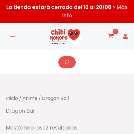
Ir
La tienda estará cerrada del 10 al 20/08 >
Más
al
info
contenido
Ordenado
por
los
últimos
Buscar
Inicio
/
Anime
/ Dragon Ball
Dragon Ball
Mostrando los 12 resultados