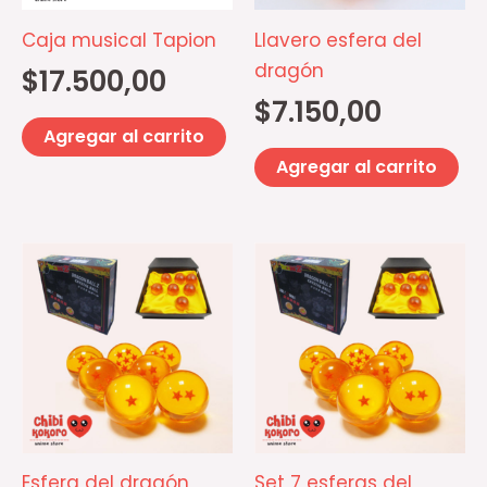
Caja musical Tapion
Llavero esfera del
dragón
$
17.500,00
$
7.150,00
Agregar al carrito
Agregar al carrito
Este
producto
tiene
múltiples
variantes.
Las
opciones
se
Esfera del dragón
Set 7 esferas del