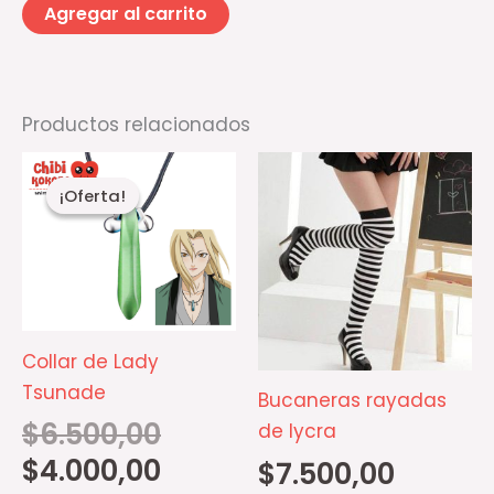
Agregar al carrito
Productos relacionados
El
El
Es
precio
precio
¡Oferta!
¡Oferta!
pr
original
actual
era:
es:
ti
$6.500,00.
$4.000,00.
mú
va
La
op
Collar de Lady
se
Tsunade
Bucaneras rayadas
p
$
6.500,00
de lycra
el
$
4.000,00
$
7.500,00
e