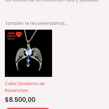
Los colores de la corbata son azul y plateado.
También te recomendamos…
✕
Collar Diadema de
Ravenclaw
$
8.500,00