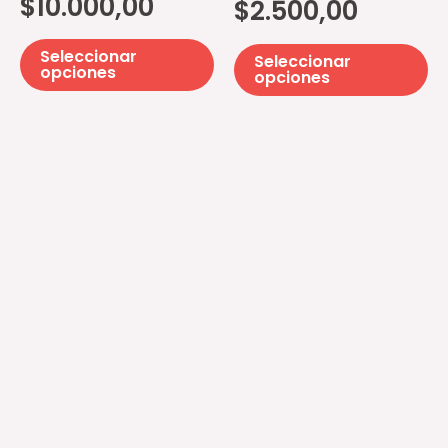
$
10.000,00
$
2.500,00
elegir
el
en
e
Seleccionar
Seleccionar
la
la
opciones
opciones
página
pá
de
d
producto
pr