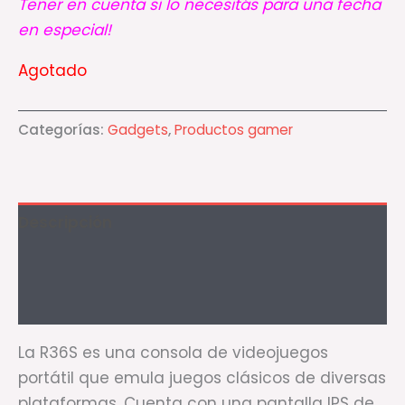
Tener en cuenta si lo necesitás para una fecha
en especial!
Agotado
Categorías:
Gadgets
,
Productos gamer
Descripción
Información adicional
Valoraciones (0)
La R36S es una consola de videojuegos
portátil que emula juegos clásicos de diversas
plataformas. Cuenta con una pantalla IPS de