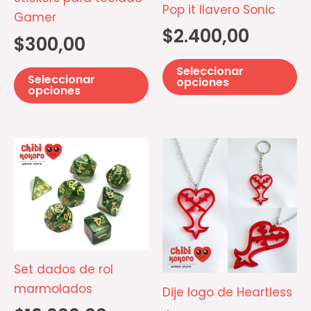
opciones
op
Pop it llavero Sonic
Gamer
se
se
$
2.400,00
$
300,00
pueden
p
elegir
el
Seleccionar
Seleccionar
en
e
opciones
opciones
la
la
página
pá
de
d
Este
Es
producto
pr
producto
pr
tiene
ti
múltiples
mú
variantes.
va
Las
La
opciones
op
Set dados de rol
se
se
marmolados
Dije logo de Heartless
pueden
p