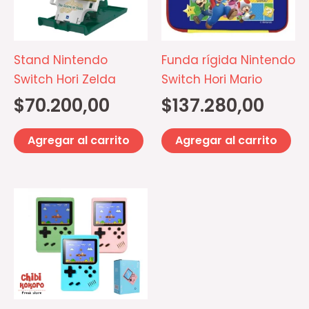
Stand Nintendo
Funda rígida Nintendo
Switch Hori Zelda
Switch Hori Mario
$
70.200,00
$
137.280,00
Agregar al carrito
Agregar al carrito
Este
producto
tiene
múltiples
variantes.
Las