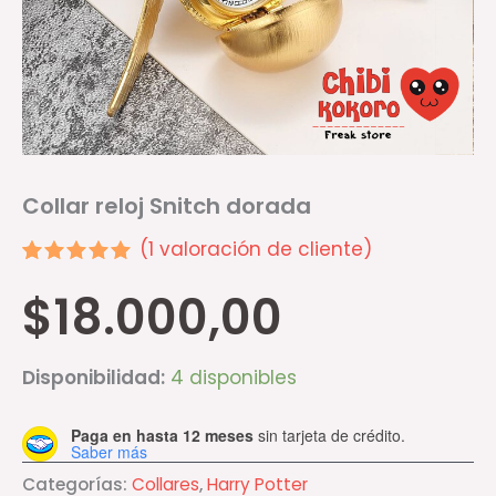
Collar reloj Snitch dorada
(
1
valoración de cliente)
Valorado
1
$
18.000,00
5.00
sobre 5
basado en
puntuación
de cliente
Disponibilidad:
4 disponibles
Paga en hasta 12 meses
sin tarjeta de crédito.
Saber más
Categorías:
Collares
,
Harry Potter