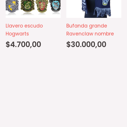
variantes.
Las
opciones
Llavero escudo
Bufanda grande
se
Hogwarts
Ravenclaw nombre
pueden
$
4.700,00
$
30.000,00
elegir
en
la
página
de
producto