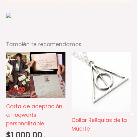
También te recomendamos…
Rango
Este
de
producto
precios:
desde
tiene
$1.000,00
múltiples
hasta
$2.300,00
variantes.
Las
Carta de aceptación
opciones
✕
a Hogwarts
se
Collar Reliquias de la
personalizable
pueden
Muerte
elegir
$
1.000,00
-