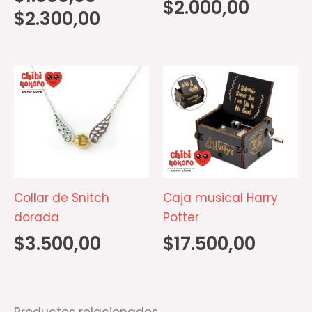
$
2.000,00
en
$
2.300,00
la
página
de
producto
Collar de Snitch
Caja musical Harry
dorada
Potter
$
3.500,00
$
17.500,00