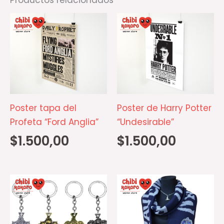
Productos relacionados
Poster tapa del
Poster de Harry Potter
Profeta “Ford Anglia”
“Undesirable”
$
1.500,00
$
1.500,00
Este
producto
tiene
múltiples