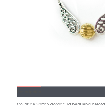
Descripción
Información adicional
Val
Collar de Snitch dorada, la pequeña pelota