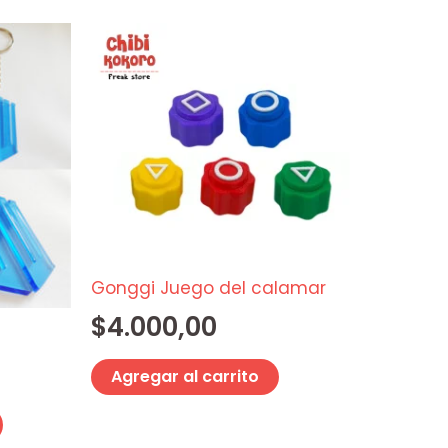
Este
producto
tiene
múltiples
variantes.
Las
opciones
se
pueden
elegir
Gonggi Juego del calamar
en
$
4.000,00
la
página
Agregar al carrito
de
producto