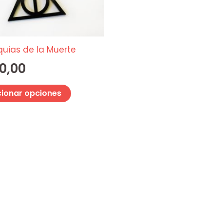
opciones
se
pueden
elegir
iquias de la Muerte
en
0,00
la
página
cionar opciones
de
producto