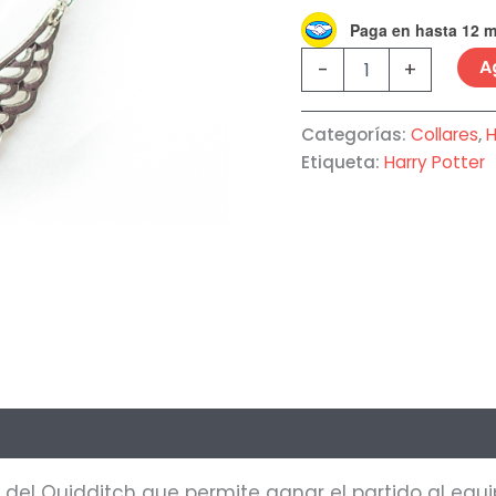
Paga en hasta 12 
A
-
+
Categorías:
Collares
,
H
Etiqueta:
Harry Potter
oraciones (1)
 del Quidditch que permite ganar el partido al equi