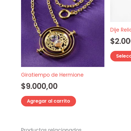
Dije Rel
$
2.00
Selec
Giratiempo de Hermione
$
9.000,00
Agregar al carrito
Productos relacionados