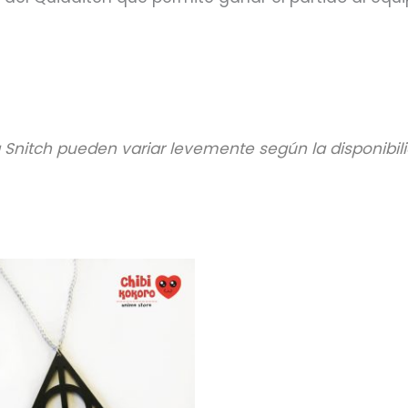
la Snitch pueden variar levemente según la disponibil
Este
producto
tiene
múltiples
variantes.
Las