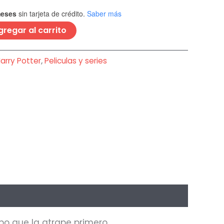
meses
sin tarjeta de crédito.
Saber más
gregar al carrito
arry Potter
,
Peliculas y series
po que la atrape primero.