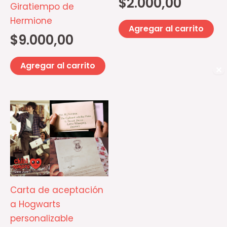
$
2.000,00
Giratiempo de
Hermione
Agregar al carrito
$
9.000,00
Agregar al carrito
✕
Rango
Este
de
producto
precios:
desde
tiene
$1.000,00
múltiples
hasta
$2.300,00
variantes.
Las
Carta de aceptación
opciones
a Hogwarts
se
personalizable
pueden