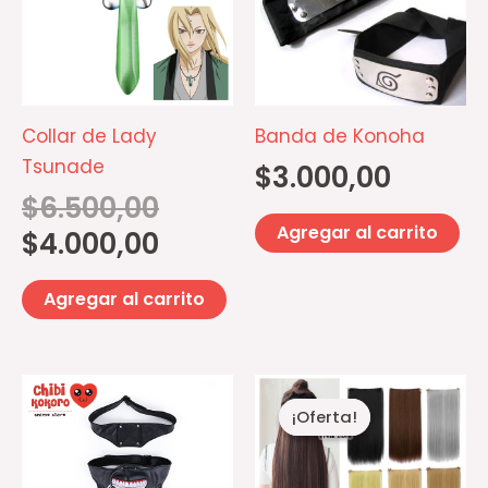
era:
es:
$6.500,00.
$4.000,00.
Collar de Lady
Banda de Konoha
Tsunade
$
3.000,00
$
6.500,00
Agregar al carrito
$
4.000,00
Agregar al carrito
Rango
Es
de
¡Oferta!
¡Oferta!
pr
precios:
desde
ti
$10.000,0
mú
hasta