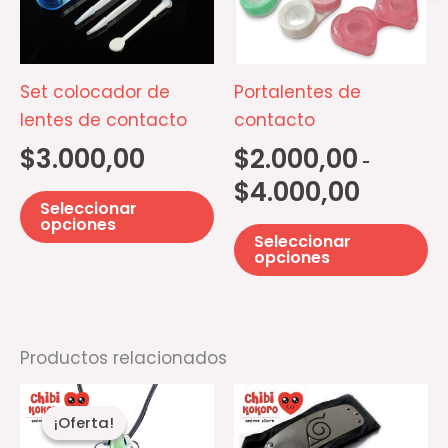
hasta
$4.000,00
variantes.
va
Las
La
opciones
op
Set colocador de
Portalentes de
se
se
lentes de contacto
contacto
pueden
p
$
3.000,00
$
2.000,00
-
elegir
el
$
4.000,00
en
e
Seleccionar
la
la
opciones
Seleccionar
página
pá
opciones
de
d
producto
pr
Productos relacionados
El
El
precio
precio
¡Oferta!
¡Oferta!
original
actual