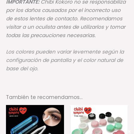
IMPORTANTE:
Chibi Kokoro no se responsabiliza
por los daños causados por el incorrecto uso
de estos lentes de contacto. Recomendamos
visitar a un oculista antes de utilizarlos y tomar
todas las precauciones necesarias.
Los colores pueden variar levemente según la
configuración de pantalla y el color natural de
base del ojo.
También te recomendamos…
Rango
Este
Es
de
producto
pr
precios:
desde
tiene
ti
$2.000,00
✕
múltiples
mú