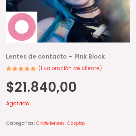
Lentes de contacto – Pink Block
(
1
valoración de cliente)
Valorado
1
$
21.840,00
5.00
sobre 5
basado en
puntuación
de cliente
Agotado
Categorías:
Circle lenses
,
Cosplay