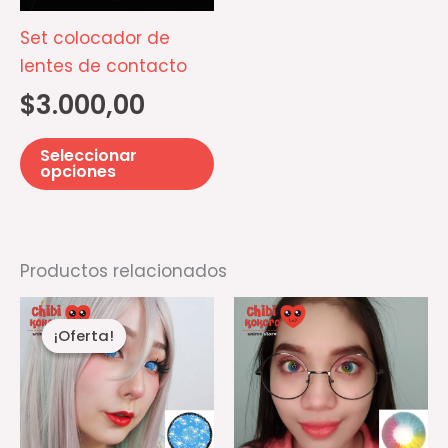
Las
opciones
Set colocador de
se
lentes de contacto
pueden
$
3.000,00
elegir
en
Seleccionar
la
opciones
página
de
producto
Productos relacionados
El
El
precio
precio
¡Oferta!
¡Oferta!
actual
original
es:
era:
$12.480,00.
$22.620,00.