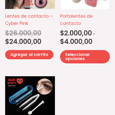
La
op
Lentes de contacto –
Portalentes de
se
Cyber Pink
contacto
p
$
26.000,00
$
2.000,00
-
el
$
24.000,00
$
4.000,00
e
la
Agregar al carrito
Seleccionar
pá
opciones
d
pr
Este
producto
tiene
múltiples
variantes.