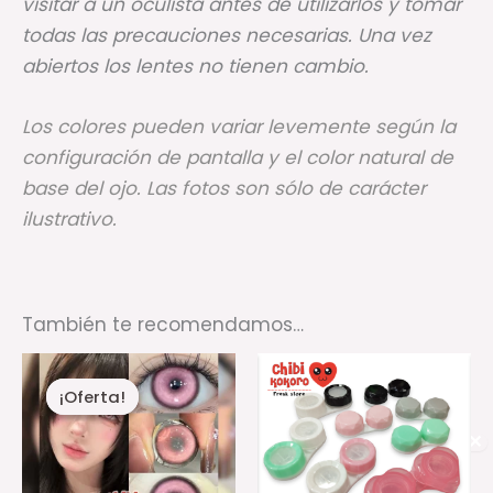
visitar a un oculista antes de utilizarlos y tomar
todas las precauciones necesarias. Una vez
abiertos los lentes no tienen cambio.
Los colores pueden variar levemente según la
configuración de pantalla y el color natural de
base del ojo. Las fotos son sólo de carácter
ilustrativo.
También te recomendamos…
El
El
Rango
Es
precio
precio
de
¡Oferta!
¡Oferta!
pr
original
actual
precios:
era:
es:
desde
ti
✕
$26.000,00.
$24.000,00.
$2.000,00
mú
hasta
$4.000,00
va