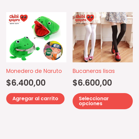
Es
pr
ti
mú
va
La
op
Monedero de Naruto
Bucaneras lisas
se
$
6.400,00
$
6.600,00
p
el
Agregar al carrito
Seleccionar
e
opciones
la
pá
d
pr