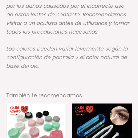
por los daños causados por el incorrecto uso
de estos lentes de contacto. Recomendamos
visitar a un oculista antes de utilizarlos y tomar
todas las precauciones necesarias.
Los colores pueden variar levemente según la
configuración de pantalla y el color natural de
base del ojo.
También te recomendamos…
Rango
Este
Es
de
producto
pr
precios:
desde
tiene
ti
$2.000,00
múltiples
mú
hasta