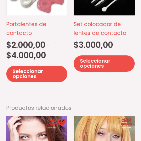
$4.000,00
variantes.
va
Las
La
opciones
op
Portalentes de
Set colocador de
se
se
contacto
lentes de contacto
pueden
p
$
2.000,00
$
3.000,00
-
elegir
el
$
4.000,00
en
e
Seleccionar
la
la
opciones
Seleccionar
página
pá
opciones
de
d
producto
pr
Productos relacionados