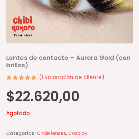
Lentes de contacto – Aurora Gold (con
brillos)
(
1
valoración de cliente)
Valorado
1
$
22.620,00
5.00
sobre 5
basado en
puntuación
de cliente
Agotado
Categorías:
Circle lenses
,
Cosplay