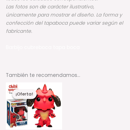
Las fotos son de carácter ilustrativo,
únicamente para mostrar el diseño. La forma y
confección del tapaboca puede variar según el
fabricante.
Barbijo cubreboca tapa boca
También te recomendamos…
El
El
precio
precio
¡Oferta!
¡Oferta!
actual
original
es:
era:
$8.000,00.
$10.000,00.