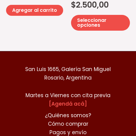
$
2.500,00
el
Agregar al carrito
e
Seleccionar
la
opciones
pá
d
pr
San Luis 1665, Galería San Miguel
Rosario, Argentina
Martes a Viernes con cita previa
[Agendá acá]
¿Quiénes somos?
Cómo comprar
Pagos y envío