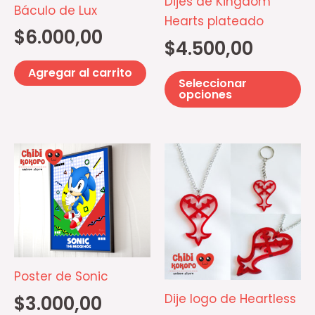
Dijes de Kingdom
op
Báculo de Lux
Hearts plateado
se
$
6.000,00
p
$
4.500,00
el
Agregar al carrito
e
Seleccionar
opciones
la
pá
d
Es
pr
pr
ti
mú
va
La
op
Poster de Sonic
se
Dije logo de Heartless
$
3.000,00
p