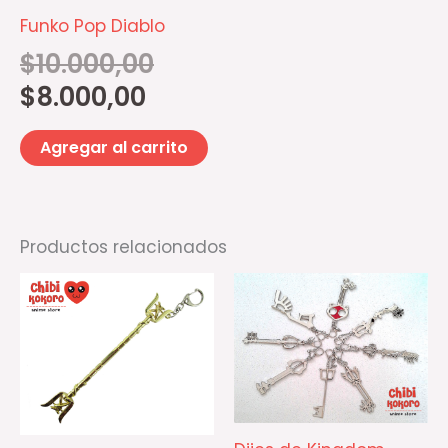
Funko Pop Diablo
$
10.000,00
$
8.000,00
Agregar al carrito
Productos relacionados
Es
pr
ti
mú
va
La