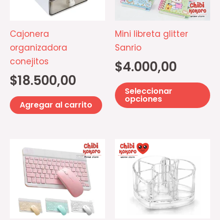
va
La
op
Cajonera
Mini libreta glitter
se
organizadora
Sanrio
p
conejitos
$
4.000,00
el
$
18.500,00
e
Seleccionar
la
opciones
Agregar al carrito
pá
d
pr
Este
producto
tiene
múltiples
variantes.
Las