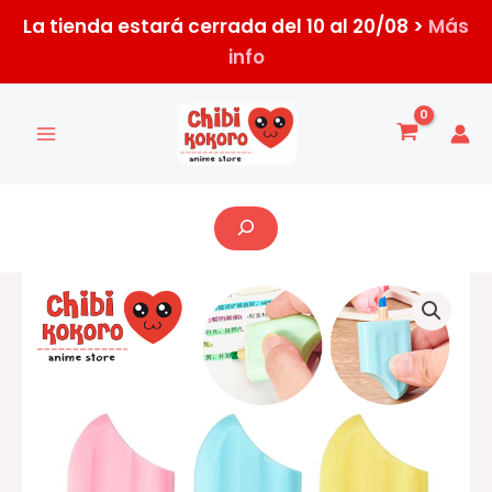
Ir
La tienda estará cerrada del 10 al 20/08 >
Más
al
info
contenido
Buscar
Set
de
resaltadores
helado
cantidad