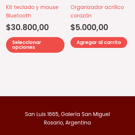
opciones
Kit teclado y mouse
Organizador acrílico
se
Bluetooth
corazón
pueden
$
30.800,00
$
5.000,00
elegir
en
Seleccionar
Agregar al carrito
la
opciones
página
de
producto
San Luis 1665, Galería San Miguel
Rosario, Argentina