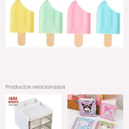
Productos relacionados
Es
pr
ti
mú