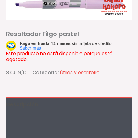
Resaltador Filgo pastel
Paga en hasta 12 meses
sin tarjeta de crédito.
Saber más
Este producto no está disponible porque está
agotado.
SKU:
N/D
Categoría:
Útiles y escritorio
Descripción
Información adicional
Valoraciones (0)