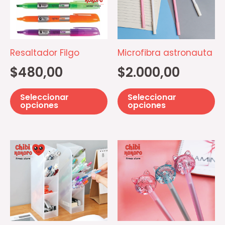
múltiples
mú
variantes.
va
Las
La
opciones
op
Resaltador Filgo
Microfibra astronauta
se
se
$
480,00
$
2.000,00
pueden
p
elegir
el
Seleccionar
Seleccionar
en
e
opciones
opciones
la
la
página
pá
Es
de
d
pr
producto
pr
ti
mú
va
La