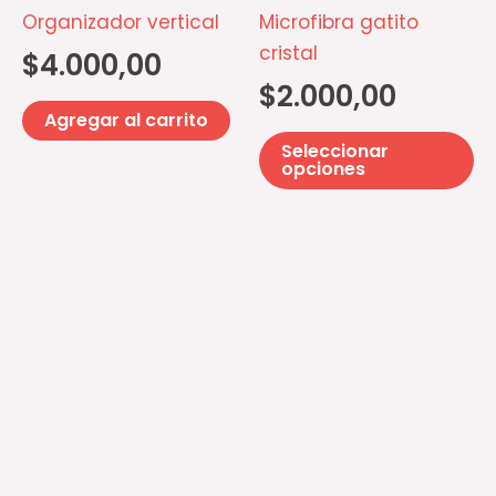
op
Organizador vertical
Microfibra gatito
se
cristal
$
4.000,00
p
$
2.000,00
el
Agregar al carrito
e
Seleccionar
la
opciones
pá
d
pr