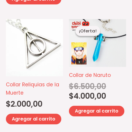
El
El
precio
precio
¡Oferta!
¡Oferta!
original
actual
era:
es:
$6.500,00.
$4.000,00.
Collar de Naruto
Collar Reliquias de la
$
6.500,00
Muerte
$
4.000,00
$
2.000,00
Agregar al carrito
Agregar al carrito