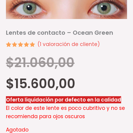
Lentes de contacto – Ocean Green
(
1
valoración de cliente)
Valorado
1
$
21.060,00
5.00
sobre 5
basado en
puntuación
$
15.600,00
de cliente
Oferta liquidación por defecto en la calidad
El color de este lente es poco cubritivo y no se
recomienda para ojos oscuros
Agotado