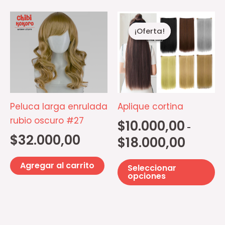
Rango
Es
de
¡Oferta!
¡Oferta!
pr
precios:
desde
ti
$10.000,0
mú
hasta
$18.000,0
va
La
op
Peluca larga enrulada
Aplique cortina
se
rubio oscuro #27
$
10.000,00
-
p
$
32.000,00
$
18.000,00
el
e
Agregar al carrito
Seleccionar
la
opciones
pá
d
pr