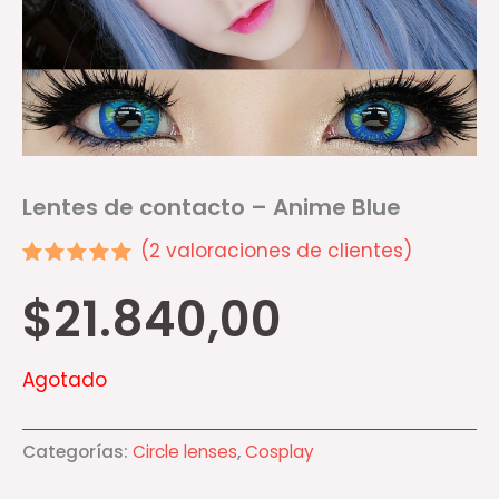
Lentes de contacto – Anime Blue
(
2
valoraciones de clientes)
Valorado
2
$
21.840,00
5.00
sobre 5
basado en
puntuaciones
de
Agotado
clientes
Categorías:
Circle lenses
,
Cosplay