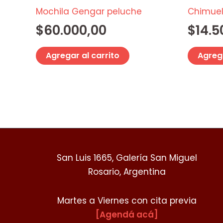
Mochila Gengar peluche
Chimuel
$
60.000,00
$
14.5
Agregar al carrito
Agrega
San Luis 1665, Galería San Miguel
Rosario, Argentina
Martes a Viernes con cita previa
[Agendá acá]