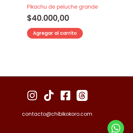
Pikachu de peluche grande
$
40.000,00
Agregar al carrito
contacto@chibikokoro.com