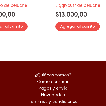
o de peluche
Jigglypuff de peluche
00,00
$
13.000,00
r al carrito
Agregar al carrito
¿Quiénes somos?
Cómo comprar
Pagos y envío
Novedades
Términos y condiciones