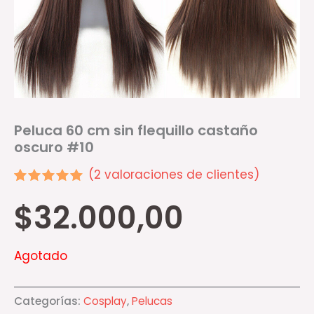
Peluca 60 cm sin flequillo castaño
oscuro #10
(
2
valoraciones de clientes)
Valorado
2
$
32.000,00
5.00
sobre 5
basado en
puntuaciones
de
Agotado
clientes
Categorías:
Cosplay
,
Pelucas