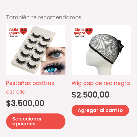
También te recomendamos…
Este
producto
tiene
múltiples
variantes.
Las
opciones
Pestañas postizas
Wig cap de red negra
se
estrella
$
2.500,00
pueden
$
3.500,00
elegir
Agregar al carrito
en
Seleccionar
la
opciones
página