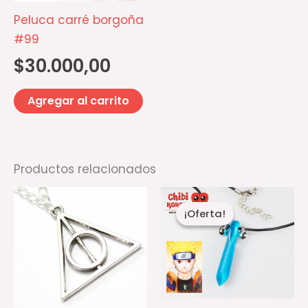
Peluca carré borgoña
#99
$
30.000,00
Agregar al carrito
Productos relacionados
El
El
precio
precio
¡Oferta!
¡Oferta!
original
actual
era:
es:
$6.500,00.
$4.000,00.