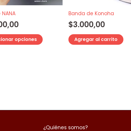
pueden
elegir
e NANA
Banda de Konoha
en
00,00
$
3.000,00
la
página
cionar opciones
Agregar al carrito
de
producto
¿Quiénes somos?