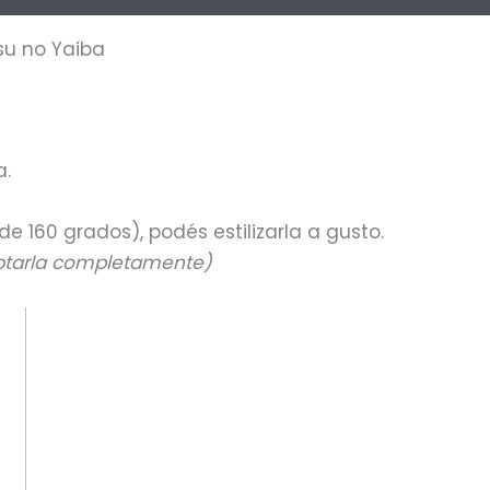
su no Yaiba
a.
160 grados), podés estilizarla a gusto.
aptarla completamente)