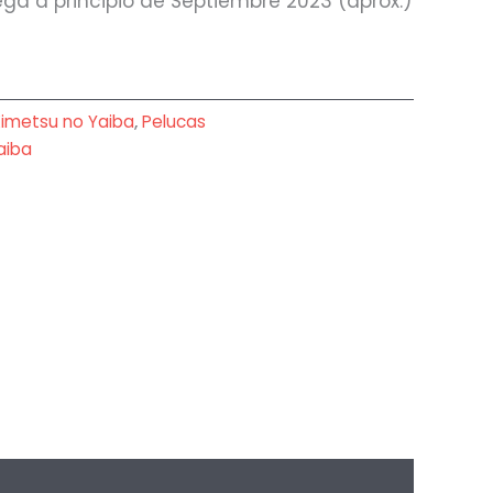
ega a principio de Septiembre 2023 (aprox.)
Kimetsu no Yaiba
,
Pelucas
aiba