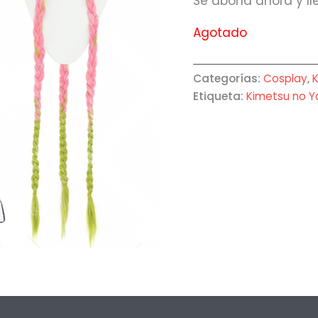
Se abona ahora y ll
Agotado
Categorías:
Cosplay
,
Etiqueta:
Kimetsu no Y
oraciones (0)