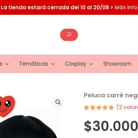
La tienda estará cerrada del 10 al 20/08 >
Más info
Buscar
s
Temáticas
Cosplay
Showroom
Peluca carré neg
(
2
valor
Valorado
2
$
30.000
5.00
sobre 5
basado en
puntuaciones