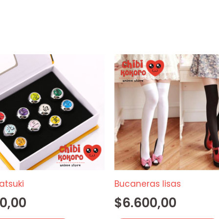
Este
producto
tiene
múltiples
variantes.
Las
opciones
se
pueden
elegir
katsuki
Bucaneras lisas
en
0,00
$
6.600,00
la