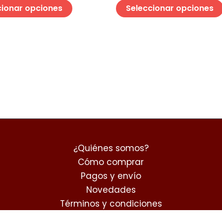
página
cionar opciones
Seleccionar opciones
de
producto
¿Quiénes somos?
Cómo comprar
Pagos y envío
Novedades
Términos y condiciones