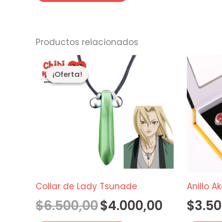
Productos relacionados
El
El
precio
precio
¡Oferta!
¡Oferta!
original
actual
era:
es:
$6.500,00.
$4.000,00.
Collar de Lady Tsunade
Anillo A
$
6.500,00
$
4.000,00
$
3.50