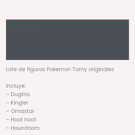
Descripción
✕
Información adicional
Valoraciones (0)
Lote de figuras Pokemon Tomy originales
Incluye:
– Dugtrio
– Kingler
– Omastar
– Hoot hoot
– Houndoom