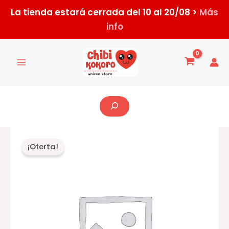
Ir
La tienda estará cerrada del 10 al 20/08 >
Más
al
info
contenido
Buscar
El
El
¡Oferta!
precio
prec
original
actu
era:
es:
$830,00.
$800