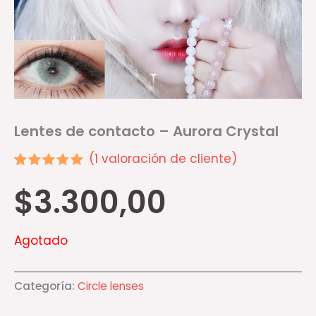
Lentes de contacto – Aurora Crystal
(
1
valoración de cliente)
Valorado
1
$
3.300,00
5.00
sobre 5
basado en
puntuación
de cliente
Agotado
Categoría:
Circle lenses