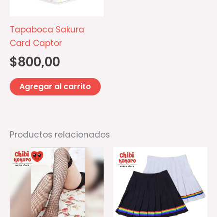
Tapaboca Sakura
Card Captor
$
800,00
Agregar al carrito
Productos relacionados
Es
pr
ti
mú
va