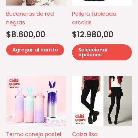
La
op
Bucaneras de red
Pollera tableada
se
negras
arcoiris
p
$
8.600,00
$
12.980,00
el
e
Agregar al carrito
Seleccionar
la
opciones
pá
d
Este
Es
pr
producto
pr
tiene
ti
múltiples
mú
variantes.
va
Las
La
opciones
op
Termo conejo pastel
Calza lisa