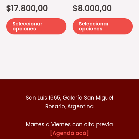
se
se
$
17.800,00
$
8.000,00
pueden
p
elegir
el
Seleccionar
Seleccionar
en
e
opciones
opciones
la
la
página
pá
de
d
producto
pr
San Luis 1665, Galería San Miguel
Rosario, Argentina
Martes a Viernes con cita previa
[Agendá acá]