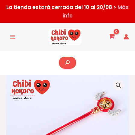
Ir
La tienda estará cerrada del 10 al 20/08 >
Más
al
info
contenido
Buscar